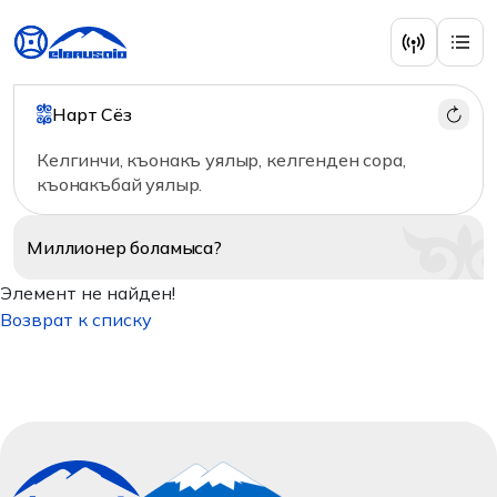
Нарт Сёз
Келгинчи, къонакъ уялыр, келгенден сора,
къонакъбай уялыр.
Миллионер
боламыса?
Элемент не найден!
Возврат к списку