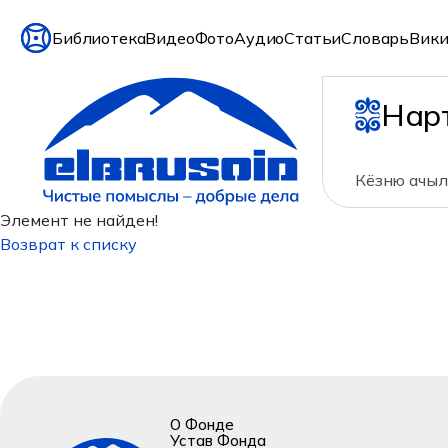
Библиотека
Видео
Фото
Аудио
Статьи
Словарь
Вики
Нар
Кёзню ачыл
Элемент не найден!
Возврат к списку
О Фонде
Устав Фонда