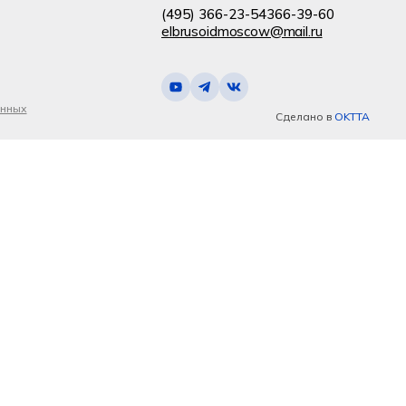
(495) 366-23-54
366-39-60
elbrusoidmoscow@mail.ru
анных
Сделано в
OKTTA