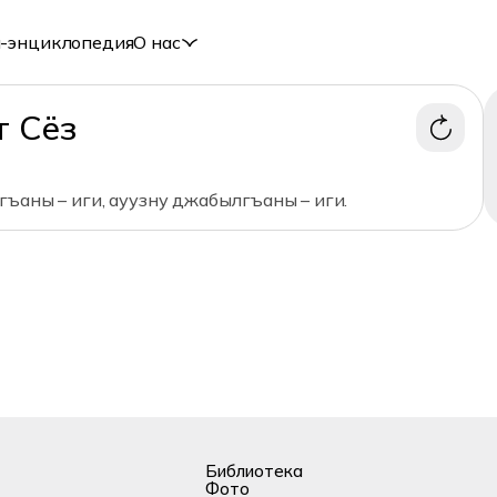
-энциклопедия
О нас
т Сёз
гъаны – иги, ауузну джабылгъаны – иги.
Библиотека
Фото