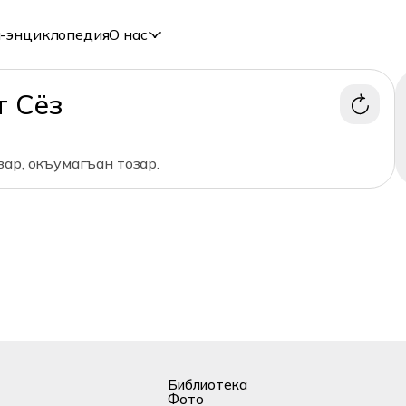
-энциклопедия
О нас
т Сёз
ар, окъумагъан тозар.
Библиотека
Фото