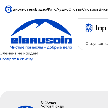
Библиотека
Видео
Фото
Аудио
Статьи
Словарь
Вики
Нар
Окъугъан оз
Элемент не найден!
Возврат к списку
О Фонде
Устав Фонда