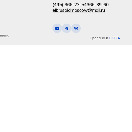
(495) 366-23-54
366-39-60
elbrusoidmoscow@mail.ru
анных
Сделано в
OKTTA