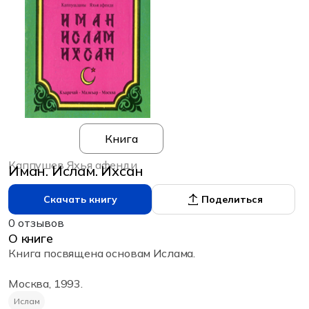
Книга
Каппушев Яхья афенди
Иман. Ислам. Ихсан
Скачать книгу
Поделиться
0 отзывов
О книге
Книга посвящена основам Ислама.
Москва, 1993.
Ислам