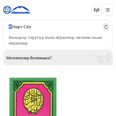
Ислам
Нарт Сёз
Хоншуну тауугъу къаз кёрюнюр, келини къыз
кёрюнюр.
Миллионер
боламыса?