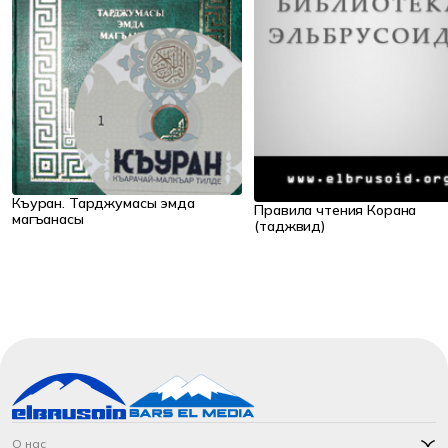
Къуран. Тарджумасы эмда
Правила чтения Корана
магъанасы
(таджвид)
О нас