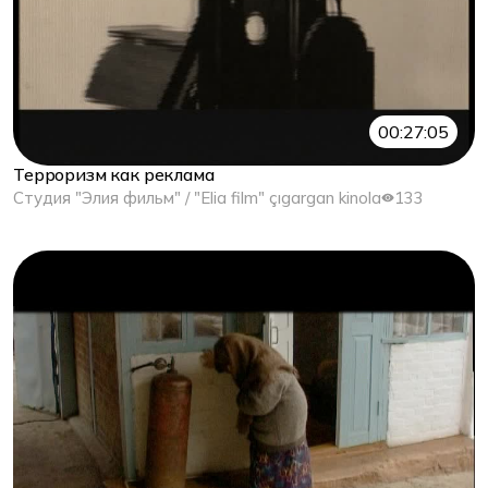
00:27:05
Терроризм как реклама
Студия "Элия фильм" / "Elia film" çıgargan kinola
133