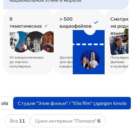
национальной этике и морали.
9
> 500
Смотрит
тематических
видеофайлов
на родн
разделов
языке
От юмористических
Доступны
Популярны
до научно-
для просмотра
фильмы
популярных
в видеоразделе
и мультфил
nola
Студия "Элия фильм" / "Elia film" çıgargan kinola
Все
11
Цикл интервью "Полчаса"
6