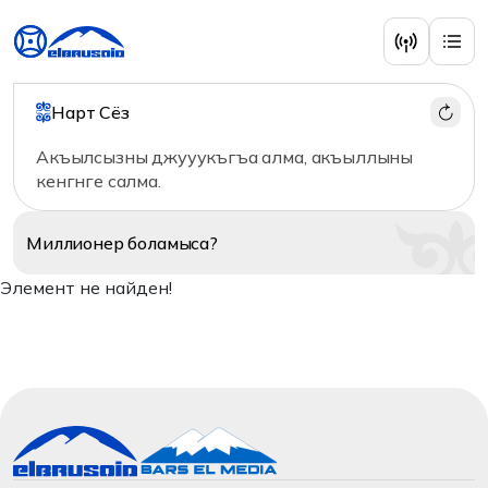
Нарт Сёз
Акъылсызны джууукъгъа алма, акъыллыны
кенгнге салма.
Миллионер
боламыса?
Элемент не найден!