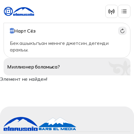
Нарт Сёз
Бек ашыкъгъан меннге джетсин, дегенди
аракъы.
Миллионер
боламыса?
Элемент не найден!