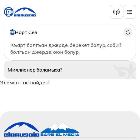
Нарт Сёз
Къарт болгъан джерде, берекет болур, сабий
болгъан джерде, оюн болур.
Миллионер
боламыса?
Элемент не найден!