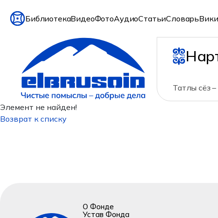
Библиотека
Видео
Фото
Аудио
Статьи
Словарь
Вики
Нар
Татлы сёз –
Элемент не найден!
Возврат к списку
О Фонде
Устав Фонда