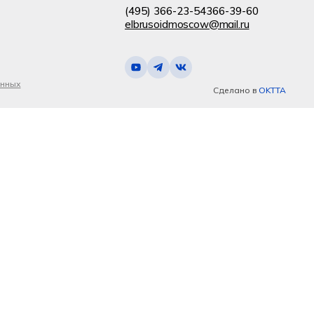
(495) 366-23-54
366-39-60
elbrusoidmoscow@mail.ru
анных
Сделано в
OKTTA