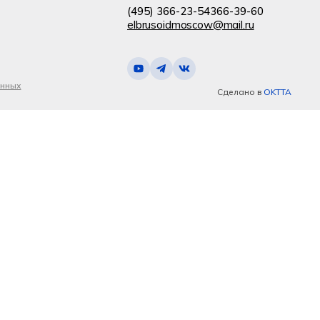
(495) 366-23-54
366-39-60
elbrusoidmoscow@mail.ru
анных
Сделано в
OKTTA