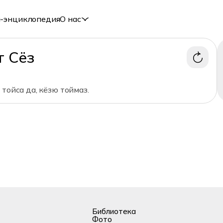
-энциклопедия
О нас
т Сёз
 тойса да, кёзю тоймаз.
Библиотека
Фото