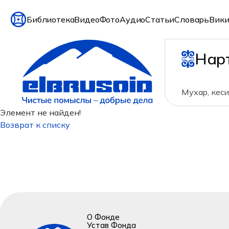
Библиотека
Видео
Фото
Аудио
Статьи
Словарь
Вики
Нар
Мухар, кеси
Элемент не найден!
Возврат к списку
О Фонде
Устав Фонда