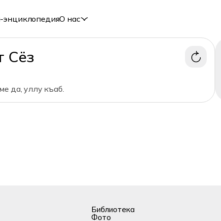
-энциклопедия
О нас
т Сёз
е да, уллу къаб.
Библиотека
Фото