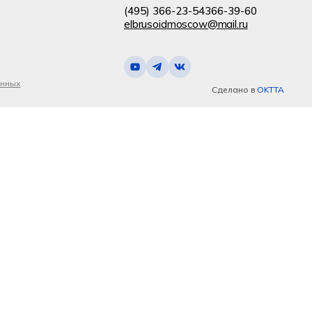
(495) 366-23-54
366-39-60
elbrusoidmoscow@mail.ru
анных
Сделано в
OKTTA