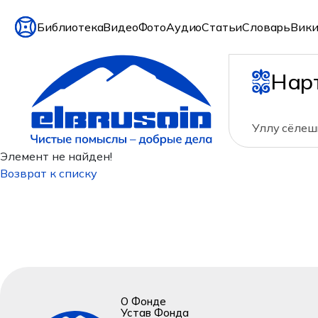
Библиотека
Видео
Фото
Аудио
Статьи
Словарь
Вики
Нар
Уллу сёлешм
Элемент не найден!
Возврат к списку
О Фонде
Устав Фонда