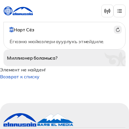
Нарт Сёз
Ёгюзню мюйюзлери ауурлукъ этмейдиле.
Миллионер
боламыса?
Элемент не найден!
Возврат к списку