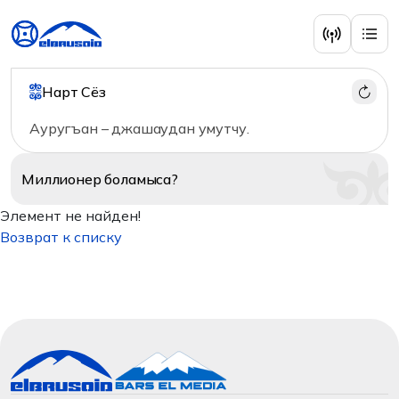
Нарт Сёз
Ауругъан – джашаудан умутчу.
Миллионер
боламыса?
Элемент не найден!
Возврат к списку