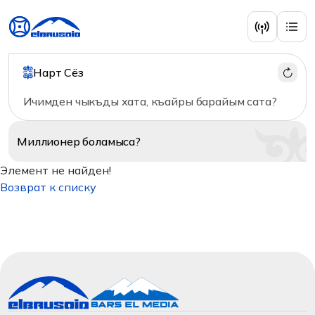
Нарт Сёз
Ичимден чыкъды хата, къайры барайым сата?
Миллионер
боламыса?
Элемент не найден!
Возврат к списку