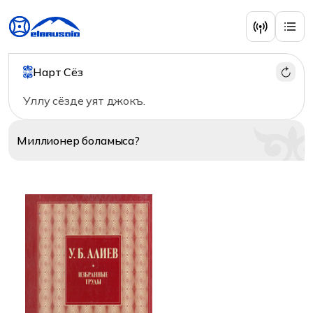
Языкознание
Нарт Сёз
Уллу сёзде уят джокъ.
Миллионер
боламыса?