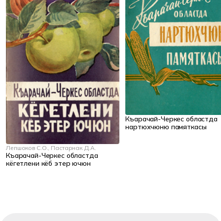
Къарачай-Черкес областда
нартюхчюню памяткасы
Лепшоков С.О., Пастарнак Д.А.
Къарачай-Черкес областда
кёгетлени кёб этер ючюн