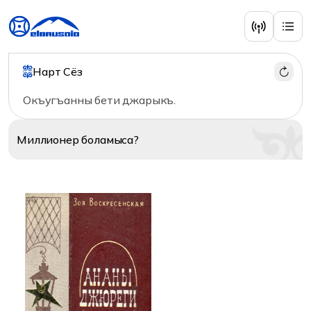
Разное
Нарт Сёз
Окъугъанны бети джарыкъ.
Миллионер
боламыса?