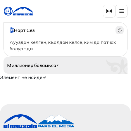
Нарт Сёз
Аууздан келген, къолдан келсе, ким да патчах
болур эди.
Миллионер
боламыса?
Элемент не найден!