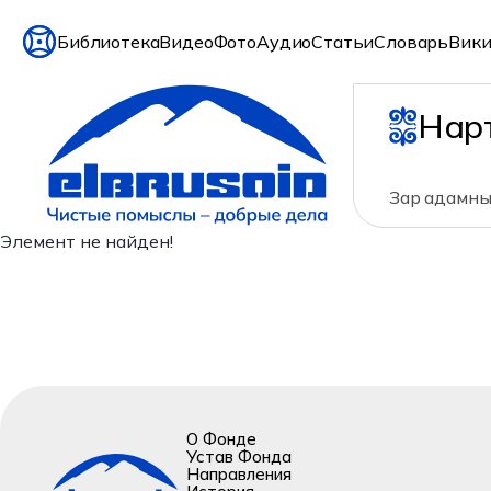
Библиотека
Видео
Фото
Аудио
Статьи
Словарь
Вики
Нар
Зар адамны
Элемент не найден!
О Фонде
Устав Фонда
Направления