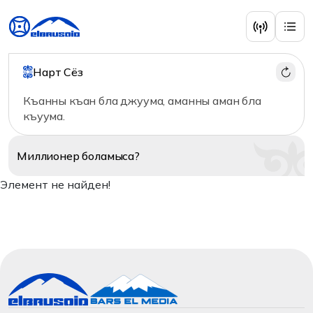
Нарт Сёз
Къанны къан бла джуума, аманны аман бла
къуума.
Миллионер
боламыса?
Элемент не найден!