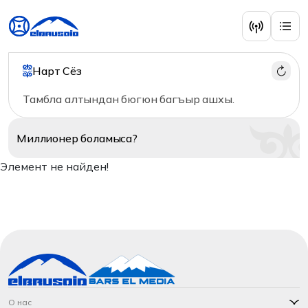
Нарт Сёз
Тамбла алтындан бюгюн багъыр ашхы.
Миллионер
боламыса?
Элемент не найден!
О нас