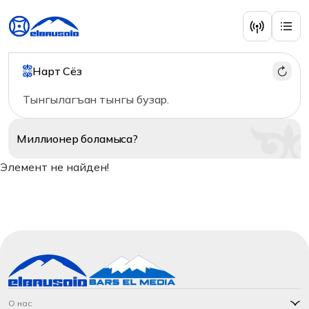
Нарт Сёз
Тынгылагъан тынгы бузар.
Миллионер
боламыса?
Элемент не найден!
О нас