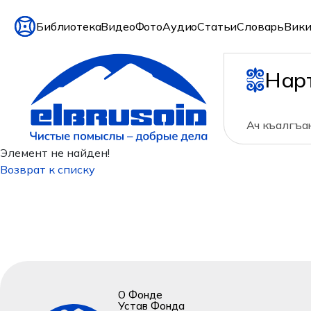
Библиотека
Видео
Фото
Аудио
Статьи
Словарь
Вики
Нар
Ач къалгъан
Элемент не найден!
Возврат к списку
О Фонде
Устав Фонда