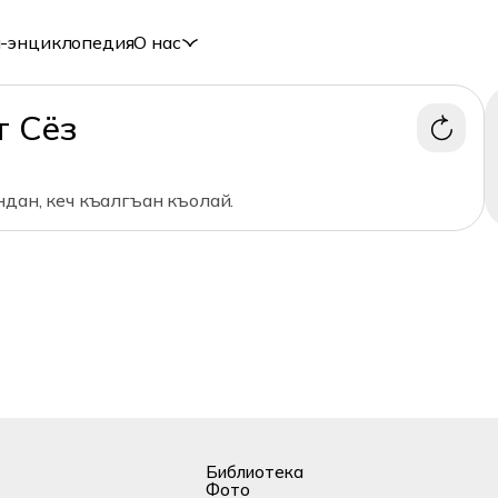
-энциклопедия
О нас
т Сёз
дан, кеч къалгъан къолай.
Библиотека
Фото