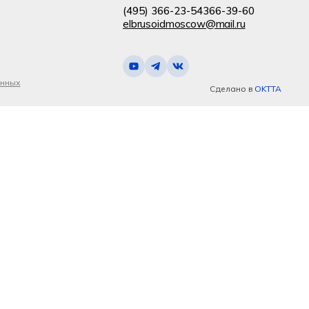
(495) 366-23-54
366-39-60
elbrusoidmoscow@mail.ru
анных
Сделано в
OKTTA