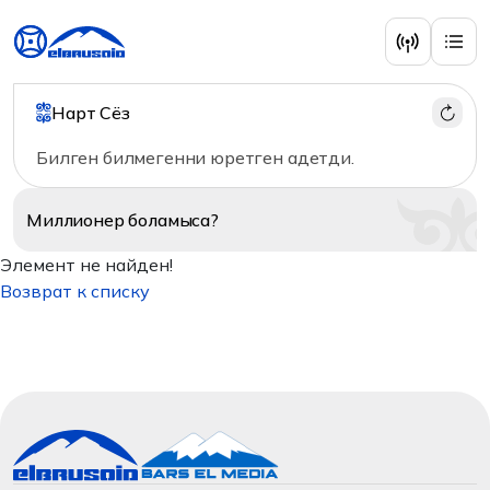
Нарт Сёз
Билген билмегенни юретген адетди.
Миллионер
боламыса?
Элемент не найден!
Возврат к списку