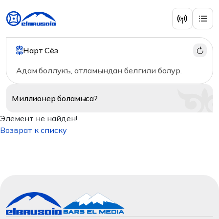
Нарт Сёз
Адам боллукъ, атламындан белгили болур.
Миллионер
боламыса?
Элемент не найден!
Возврат к списку