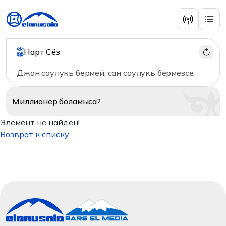
Нарт Сёз
Джан саулукъ бермей, сан саулукъ бермезсе.
Миллионер
боламыса?
Элемент не найден!
Возврат к списку