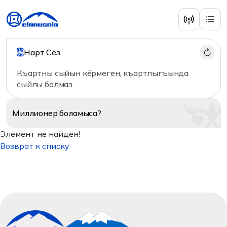
Нарт Сёз
Къартны сыйын кёрмеген, къартлыгъында
сыйлы болмаз.
Миллионер
боламыса?
Элемент не найден!
Возврат к списку