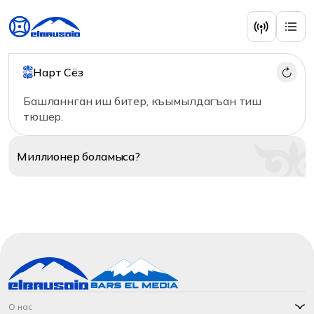
Нарт Сёз
Башланнган иш битер, къымылдагъан тиш
тюшер.
Миллионер
боламыса?
О нас