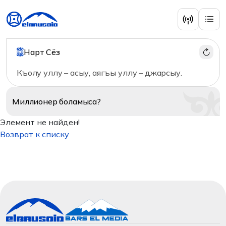
Нарт Сёз
Къолу уллу – асыу, аягъы уллу – джарсыу.
Миллионер
боламыса?
Элемент не найден!
Возврат к списку