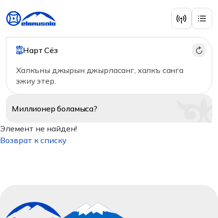
Нарт Сёз
Халкъны джырын джырласанг, халкъ санга
эжиу этер.
Миллионер
боламыса?
Элемент не найден!
Возврат к списку