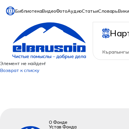
Библиотека
Видео
Фото
Аудио
Статьи
Словарь
Вики
Нар
Къралынгы 
Элемент не найден!
Возврат к списку
О Фонде
Устав Фонда