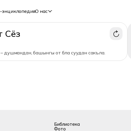
-энциклопедия
О нас
т Сёз
– душмандан, башынгы от бла суудан сакъла.
Библиотека
Фото