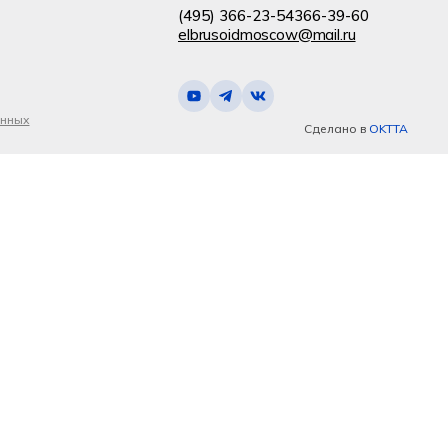
(495) 366-23-54
366-39-60
elbrusoidmoscow@mail.ru
анных
Сделано в
OKTTA