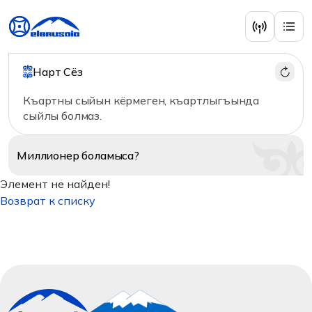
Нарт Сёз
Къартны сыйын кёрмеген, къартлыгъында
сыйлы болмаз.
Миллионер
боламыса?
Элемент не найден!
Возврат к списку