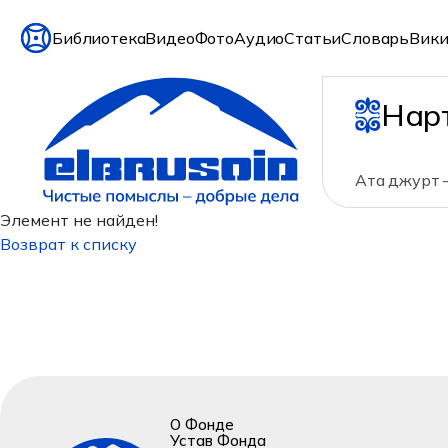
Библиотека
Видео
Фото
Аудио
Статьи
Словарь
Вики
Нар
Ата джурт 
Элемент не найден!
Возврат к списку
О Фонде
Устав Фонда