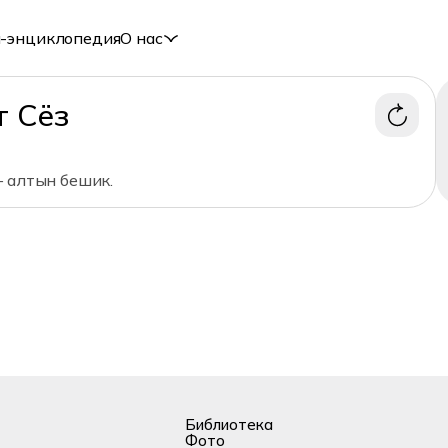
-энциклопедия
О нас
т Сёз
– алтын бешик.
Библиотека
Фото