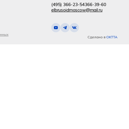
(495) 366-23-54
366-39-60
elbrusoidmoscow@mail.ru
анных
Сделано в
OKTTA