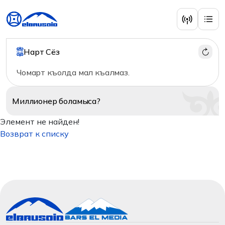
Нарт Сёз
Чомарт къолда мал къалмаз.
Миллионер
боламыса?
Элемент не найден!
Возврат к списку