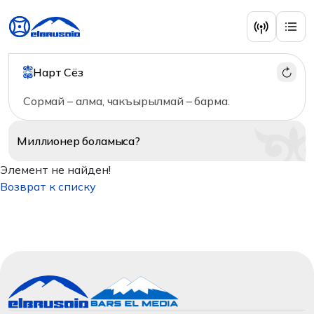
Нарт Сёз
Сормай – алма, чакъырылмай – барма.
Миллионер
боламыса?
Элемент не найден!
Возврат к списку