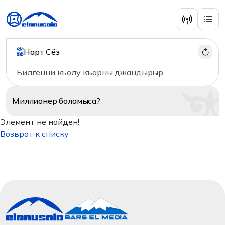
Нарт Сёз
Билгенни къолу къарны джандырыр.
Миллионер
боламыса?
Элемент не найден!
Возврат к списку