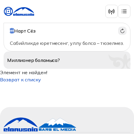
Нарт Сёз
Сабийликде юретмесенг, уллу болса – тюзелмез.
Миллионер
боламыса?
Элемент не найден!
Возврат к списку