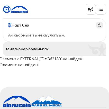
Нарт Сёз
Ач къарным, тынч къулагъым.
Миллионер
боламыса?
Элемент с EXTERNAL_ID='362180' не найден.
Элемент не найден!