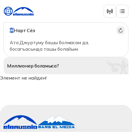
Нарт Сёз
Ата Джуртуму башы болмасам да,
босагъасында ташы болайым.
Миллионер
боламыса?
Элемент не найден!