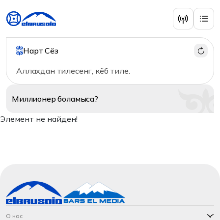
Нарт Сёз
Аллахдан тилесенг, кёб тиле.
Миллионер
боламыса?
Элемент не найден!
О нас