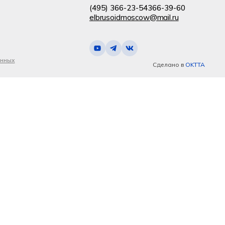
(495) 366-23-54
366-39-60
elbrusoidmoscow@mail.ru
анных
Сделано в
OKTTA