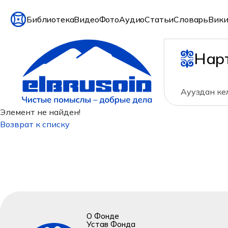
Библиотека
Видео
Фото
Аудио
Статьи
Словарь
Вики
Нар
Аууздан кел
Элемент не найден!
Возврат к списку
О Фонде
Устав Фонда