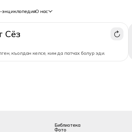
-энциклопедия
О нас
т Сёз
ген, къолдан келсе, ким да патчах болур эди.
Библиотека
Фото