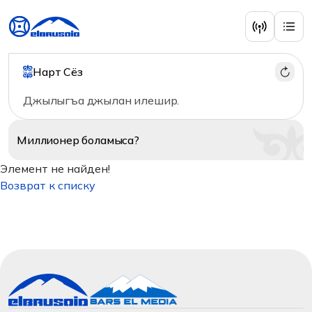
Нарт Сёз
Джылыгъа джылан илешир.
Миллионер
боламыса?
Элемент не найден!
Возврат к списку