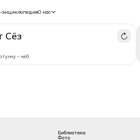
-энциклопедия
О нас
т Сёз
отунчу – кёб.
Библиотека
Фото