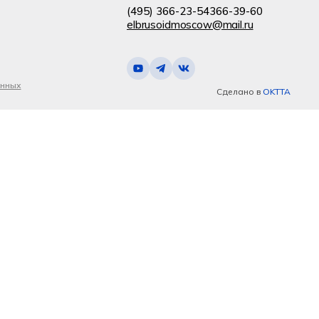
(495) 366-23-54
366-39-60
elbrusoidmoscow@mail.ru
анных
Сделано в
OKTTA