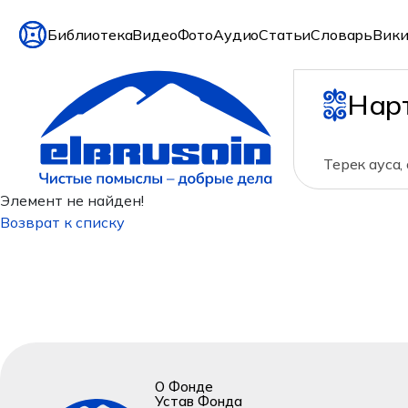
Библиотека
Видео
Фото
Аудио
Статьи
Словарь
Вики
Нар
Терек ауса, 
Элемент не найден!
Возврат к списку
О Фонде
Устав Фонда