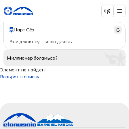
Нарт Сёз
Эли джокъну – кёлю джокъ.
Миллионер
боламыса?
Элемент не найден!
Возврат к списку