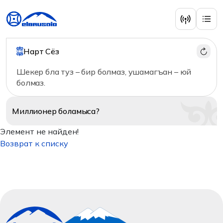
Нарт Сёз
Шекер бла туз – бир болмаз, ушамагъан – юй
болмаз.
Миллионер
боламыса?
Элемент не найден!
Возврат к списку