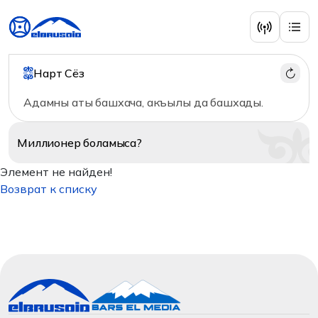
Нарт Сёз
Адамны аты башхача, акъылы да башхады.
Миллионер
боламыса?
Элемент не найден!
Возврат к списку