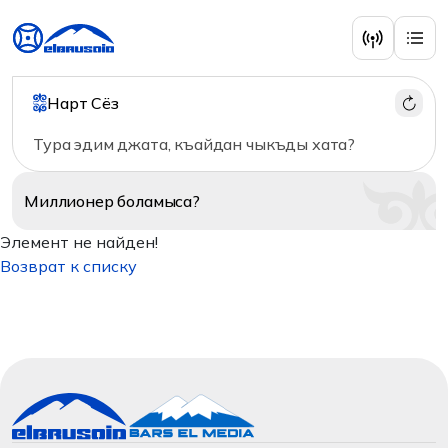
Нарт Сёз
Тура эдим джата, къайдан чыкъды хата?
Миллионер
боламыса?
Элемент не найден!
Возврат к списку