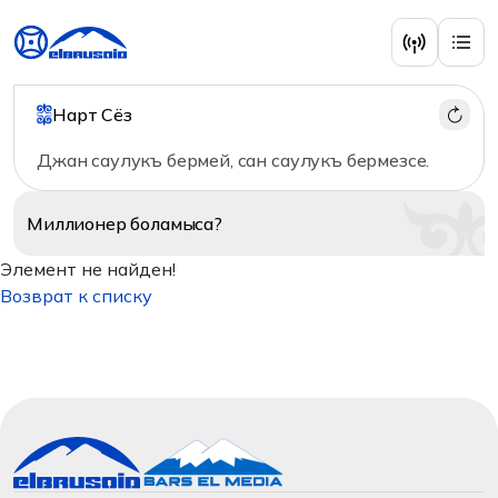
Нарт Сёз
Джан саулукъ бермей, сан саулукъ бермезсе.
Миллионер
боламыса?
Элемент не найден!
Возврат к списку