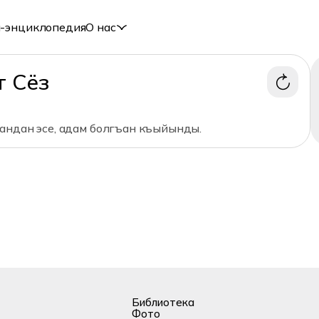
-энциклопедия
О нас
т Сёз
андан эсе, адам болгъан къыйынды.
Библиотека
Фото