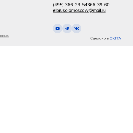
(495) 366-23-54
366-39-60
elbrusoidmoscow@mail.ru
анных
Сделано в
OKTTA