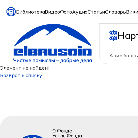
Библиотека
Видео
Фото
Аудио
Статьи
Словарь
Вики
Нар
Алим болгъ
Элемент не найден!
Возврат к списку
О Фонде
Устав Фонда