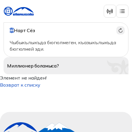
Нарт Сёз
Чыбыкълыкъда бюгюлмеген, къазыкълыкъда
бюгюлмей эди.
Миллионер
боламыса?
Элемент не найден!
Возврат к списку