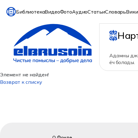
Библиотека
Видео
Фото
Аудио
Статьи
Словарь
Вики
Нар
Адамны джю
ёч болады.
Элемент не найден!
Возврат к списку
О Фонде