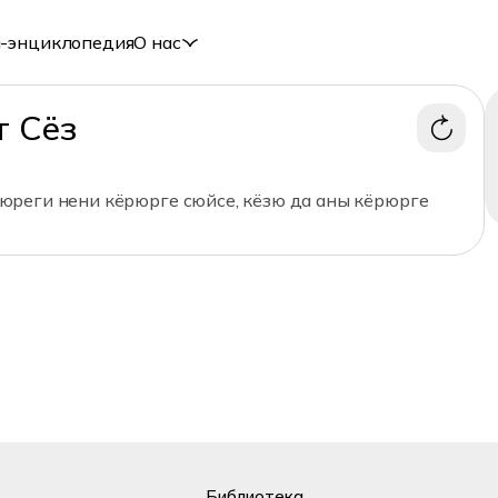
-энциклопедия
О нас
т Сёз
реги нени кёрюрге сюйсе, кёзю да аны кёрюрге
Библиотека